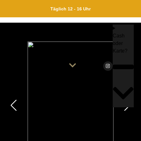
test page
Täglich 12 - 16 Uhr
Cash
oder
Karte?